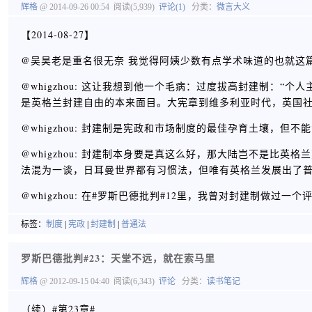
辉格
@ 2014-09-26 00:54
阅读(5,939)
评论(1)
分类：
微言大义
【2014-08-27】
@吴昊老是重名很无奈 我觉得阿姨少数有点学术味道的也就这篇：http:
@whigzhou: 这让我想到他一个毛病：过度拔高封建制：
是英格兰封建自由的本来面目。大宪章到维多利亚时代，英国社
@whigzhou: 封建制是宪政和市场制度的最佳孕育土壤，
@whigzhou: 封建制本身要是真这么好，那大陆岂不是比
法混为一谈，日耳曼世界都有习惯法，但唯有英格兰发展出了
@whigzhou: 在#罗斯巴德批判#12里，我曾对封建制做过一个
标签：
制度
|
宪政
|
封建制
|
普通法
罗斯巴德批判#23：天堂不远，就在索马里
辉格
@ 2012-09-15 04:40
阅读(6,343)
评论
分类：
读书笔记
（续）#第23章#