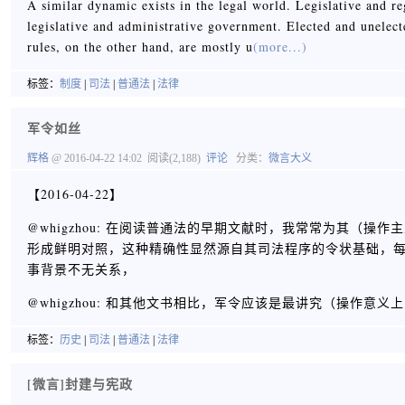
A similar dynamic exists in the legal world. Legislative and re
legislative and administrative government. Elected and unelec
rules, on the other hand, are mostly u
(more...)
标签：
制度
|
司法
|
普通法
|
法律
军令如丝
辉格
@ 2016-04-22 14:02
阅读(2,188)
评论
分类：
微言大义
【2016-04-22】
@whigzhou: 在阅读普通法的早期文献时，我常常为其（
形成鲜明对照，这种精确性显然源自其司法程序的令状基础，
事背景不无关系，
@whigzhou: 和其他文书相比，军令应该是最讲究（操作意
标签：
历史
|
司法
|
普通法
|
法律
[微言]封建与宪政