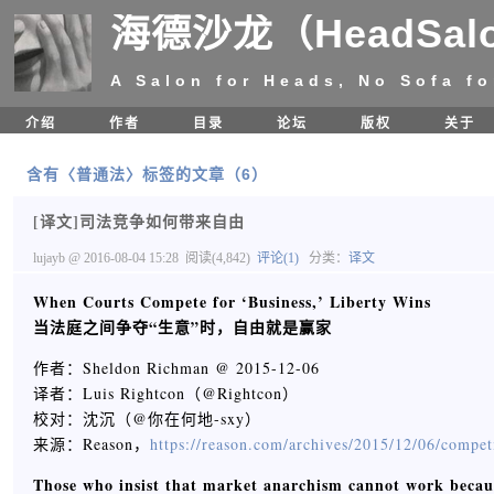
海德沙龙（HeadSal
A Salon for Heads, No Sofa fo
介绍
作者
目录
论坛
版权
关于
含有〈普通法〉标签的文章（6）
[译文]司法竞争如何带来自由
lujayb
@ 2016-08-04 15:28
阅读(4,842)
评论(1)
分类：
译文
When Courts Compete for ‘Business,’ Liberty Wins
当法庭之间争夺“生意”时，自由就是赢家
作者：Sheldon Richman @ 2015-12-06
译者：Luis Rightcon（@Rightcon）
校对：沈沉（@你在何地-sxy）
来源：Reason，
https://reason.com/archives/2015/12/06/compet
Those who insist that market anarchism cannot work because