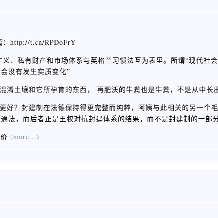
//t.cn/RPDoFrY
“个人主义、私有财产和市场体系与英格兰习惯法互为表里。所谓“现代社
会没有发生实质变化”
但不能混淆土壤和它所孕育的东西， 再肥沃的牛粪也是牛粪，不是从中长
英格兰更好？封建制在法德保持得更完整而纯粹，阿姨与此相关的另一个
普通法，而后者正是王权对抗封建体系的结果，而不是封建制的一部
评价
(more...)