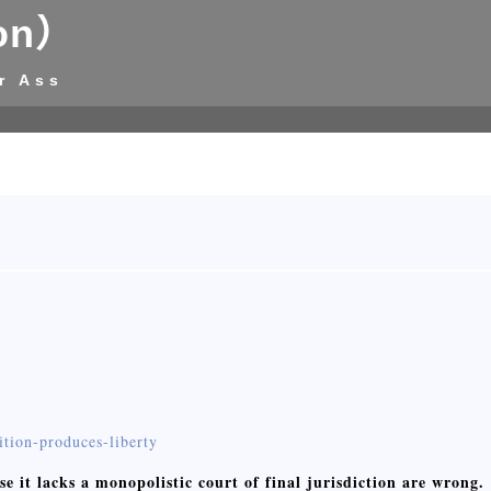
on）
r Ass
ition-produces-liberty
 it lacks a monopolistic court of final jurisdiction are wrong.