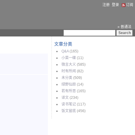
注册
登录
订阅
» 普通法
文章分类
Q&A
(165)
小菜一碟
(11)
微言大义
(585)
时有所闻
(82)
未分类
(509)
绿野仙踪
(14)
若有所思
(165)
译文
(234)
读书笔记
(117)
饭文留底
(456)