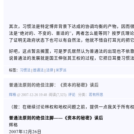
其次，习惯法是特定博弈背景下达成的协调均衡的产物，因而
法是“绝对的、不变的、普适的”，两者怎么能等同？按罗氏理
了证明无政府状态下也可以有自然法，他就不惜自打耳光的把
好吧，这点暂且搁置，可是罗氏居然认为普通法的出现也不依
说普通法的发展就是国王伸张其王权的过程，它把日耳曼习惯
标签：
习惯法
|
普通法
|
法律
|
米罗派
普通法原则的绝佳注脚：《资本的秘密》读后
辉格
@ 2007-12-26 19:48
阅读(7,325)
评论
分类：
若有所思
（按：在继续讨论林权和地权问题之前，提供一点我关于所有权
普通法原则的绝佳注脚——《资本的秘密》读后
辉格
2007年12月26日