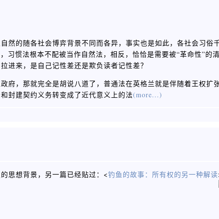
很自然的随各社会博弈背景不同而各异，事实也是如此，各社会习俗
论，习惯法根本不配被当作自然法，相反，恰恰是需要被“革命性”的
它拉进来，是自己记性差还是欺负读者记性差？
靠政府，那就完全是胡说八道了，普通法在英格兰就是伴随着王权扩
法和封建契约义务转变成了近代意义上的法
(more...)
的思想背景，另一篇已经贴过：<
钓鱼的故事：所有权的另一种解读