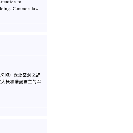
ttention to
re doing. Common-law
含义的）泛泛空洞之辞
性大概和诺曼君主的军