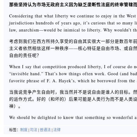
那些坚持认为市场无政府主义因为缺乏垄断性法庭的终审管辖
Considering that what liberty we continue to enjoy in the West 
jurisdictions hundreds of years ago, it’s curious that so many l
law, anarchism—would be inimical to liberty. Why wouldn’t tha
考虑到我们在西方所持久享受的自由其实很大一部分是数百年
主义者依然相信这样一种秩序——核心特征是自由市场、或自
自由的责任呢？
When I say that competition produced liberty, I of course do no
“invisible hand.” That’s how things often work. Good (and bad
favorite phrase of F. A. Hayek’s, which he borrowed from the
当我说竞争产生自由时，我当然并不是说自由是谁人的目标。然
的运作方式。好的（和坏的）后果可能是人类行为而不是人类设计的
禅）。
We should be delighted to know that something so wonderful a
标签：
制度
|
司法
|
普通法
|
法律