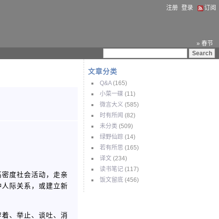
注册
登录
订阅
» 春节
文章分类
Q&A
(165)
小菜一碟
(11)
微言大义
(585)
时有所闻
(82)
未分类
(509)
绿野仙踪
(14)
若有所思
(165)
译文
(234)
读书笔记
(117)
高密度社会活动，走亲
饭文留底
(456)
种人际关系，或建立新
穿着、举止、谈吐、消