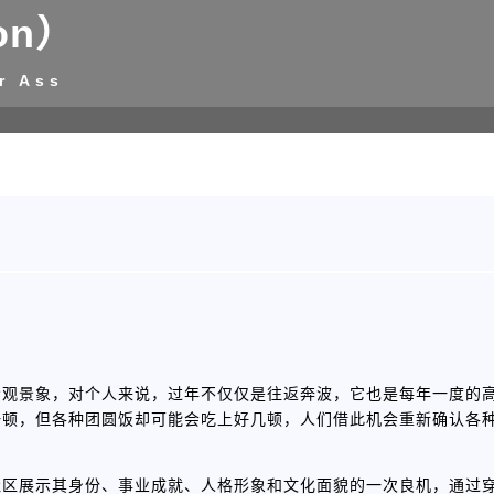
on）
r Ass
宏观景象，对个人来说，过年不仅仅是往返奔波，它也是每年一度的
一顿，但各种团圆饭却可能会吃上好几顿，人们借此机会重新确认各
社区展示其身份、事业成就、人格形象和文化面貌的一次良机，通过