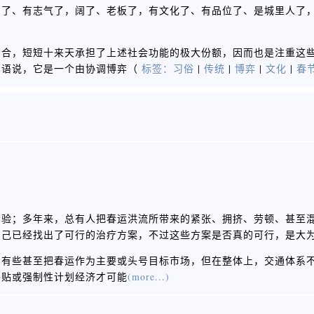
息了、有志气了，阔了、老板了，有文化了、有品位了、是城里人了
场合，短短十来天承担了上述社会功能的极大份额，因而也是注重这
术语说，它是一个由协调博弈（
标签：
习俗
|
传统
|
博弈
|
文化
|
春
考验；多年来，总有人把春运洪流所带来的紧张、拥挤、劳顿、甚至
自己已经找出了可行的治疗方案，不过这些方案是否真的可行，是大
中有些甚至把春运作为主要或头号目标市场，但在整体上，交通体系
补贴或强制性计划经济才可能
(more...)