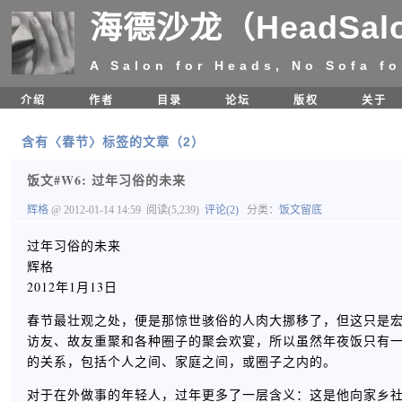
海德沙龙（HeadSal
A Salon for Heads, No Sofa fo
介绍
作者
目录
论坛
版权
关于
含有〈春节〉标签的文章（2）
饭文#W6: 过年习俗的未来
辉格
@ 2012-01-14 14:59
阅读(5,239)
评论(2)
分类：
饭文留底
过年习俗的未来
辉格
2012年1月13日
春节最壮观之处，便是那惊世骇俗的人肉大挪移了，但这只是
访友、故友重聚和各种圈子的聚会欢宴，所以虽然年夜饭只有
的关系，包括个人之间、家庭之间，或圈子之内的。
对于在外做事的年轻人，过年更多了一层含义：这是他向家乡