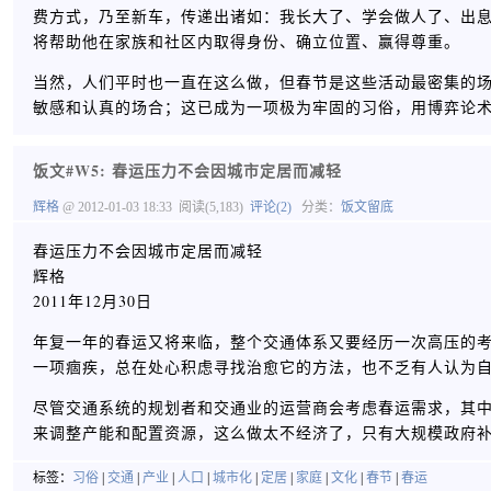
费方式，乃至新车，传递出诸如：我长大了、学会做人了、出
将帮助他在家族和社区内取得身份、确立位置、赢得尊重。
当然，人们平时也一直在这么做，但春节是这些活动最密集的
敏感和认真的场合；这已成为一项极为牢固的习俗，用博弈论
饭文#W5: 春运压力不会因城市定居而减轻
辉格
@ 2012-01-03 18:33
阅读(5,183)
评论(2)
分类：
饭文留底
春运压力不会因城市定居而减轻
辉格
2011年12月30日
年复一年的春运又将来临，整个交通体系又要经历一次高压的
一项痼疾，总在处心积虑寻找治愈它的方法，也不乏有人认为
尽管交通系统的规划者和交通业的运营商会考虑春运需求，其
来调整产能和配置资源，这么做太不经济了，只有大规模政府
标签：
习俗
|
交通
|
产业
|
人口
|
城市化
|
定居
|
家庭
|
文化
|
春节
|
春运