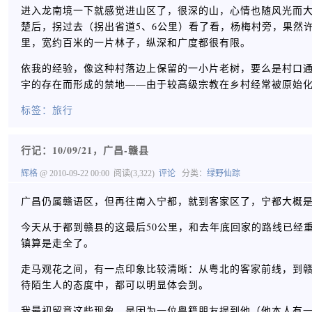
进入龙南境一下就感觉进山区了，很深的山，心情也随风光而大
楚后，拐过去（拐出省道5、6公里）看了看，杨梅村旁，果然
里，宽约百米的一片林子，纵深和广度都很有限。
依我的经验，像这种村落边上保留的一小片老树，要么是村口
宇的存在而形成的禁地——由于较高级宗教在乡村经常被原始
标签：
旅行
行记：10/09/21，广昌-赣县
辉格
@ 2010-09-22 00:00
阅读(3,322)
评论
分类：
绿野仙踪
广昌仍属赣语区，但再往南入宁都，就到客家区了，宁都大概是
今天从于都到赣县的这最后50公里，和去年底回家的路线已经
镇算是走全了。
走马观花之间，有一点印象比较清晰：从粤北的客家前线，到
待陌生人的态度中，都可以明显体会到。
我最初留意这些现象，是因为一位粤籍朋友提到他（他本人有