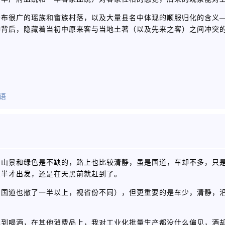
分布很广的瑶族和畲族村落，以及大量县名中体现的顺服归化的含义
种背后，隐藏着当初中原来客与当地土著（以及先来之客）之间冲突
语
，山景和绿色是不缺的，路上也比较清静，虽是国道，车却不多，只
点半才出发，还是在天黑前就赶到了。
，国道也撤了一半以上，视省份不同），但更重要的是车少，清静，
说到喝酒，在其他消费品上，我对工业化批量生产都没什么偏见，酒