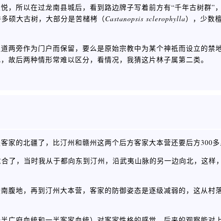
悦，所以在过龙南县城后，看到路边牌子写着前方有“千年古树群”
许多硕大古树，大部分是苦槠栲（
Castanopsis sclerophylla
），少数
通道两旁作为门户而保留，要么是原始宗教中为某个神祗而设立的禁
化，故后两种情形常难以区分，看情况，我猜这片林子属第二类。
客家的北疆了，比汀州和赣州这两个后方客家大本营还要后方300多
重合了，当时我从于都向东到汀州，沿武夷山脉的另一边向北，这样
赣南腹地，再到汀州大本营，客家的防御姿态是逐级减弱的，这从村
一半广府血统和一半客家血统）对客家性格的感觉，后来的观察能对