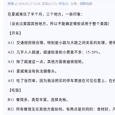
辉格
@ 2016-03-27 14:20
阅读(4,175)
评论(3)
分类：
绿野仙踪
在夏威夷住了半个月，三个地方，一些印象：
（没去过美国其他地方，所以不能确定哪些适用于整个美国）
【开车】
A1）交通规则很合理，特别是小路与大路之间关系的处理，使得
A2）几乎人人超速，超速标准和小费差不多：15-20%。
A3）除了超速这一点，其他方面普遍很规矩。
A4）夏威夷没有执法摄像头。
A5）吃了张罚单，因为我没把买的停车票放在可见位置上，在
【吃饭】
B1）餐馆多，类型丰富，选择充裕。
B2）所有餐馆无论其他方面如何，有两点是共同的：食材好，