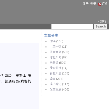
注册
登录
订阅
» 旅行
文章分类
Q&A
(165)
小菜一碟
(11)
微言大义
(585)
时有所闻
(82)
未分类
(509)
绿野仙踪
(14)
若有所思
(165)
常分为两段：里斯本-果
译文
(234)
少，普通船员/乘客的
读书笔记
(117)
饭文留底
(456)