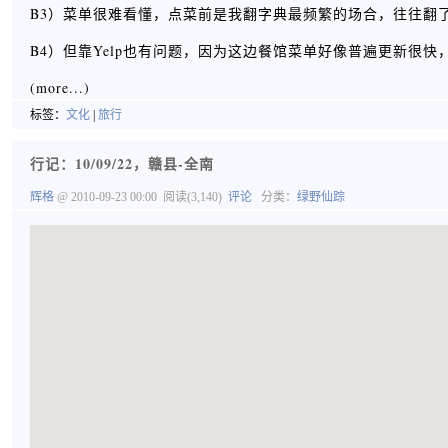
B3）菜单很难看懂，点菜前是我翻字典最频繁的场合，往往翻了
B4）但靠Yelp也有问题，因为这边餐馆菜单好像普遍更新很
(more...)
标签：
文化
|
旅行
行记：10/09/22，赣县-全南
辉格
@ 2010-09-23 00:00
阅读(3,140)
评论
分类：
绿野仙踪