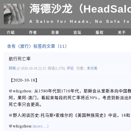
海德沙龙（HeadSal
A Salon for Heads, No Sofa fo
介绍
作者
目录
论坛
版权
关于
含有〈旅行〉标签的文章（11）
航行死亡率
辉格
@ 2020-10-18 22:15
阅读(1,370)
评论
分类：
未分类
【2020-10-18】
@whigzhou: 从1580年代到1710年代，耶稣会从里斯
阿，果阿-澳门，看起来每段的死亡率将近30%，考虑到新派出
死亡率只会更高。 ​​​​
@野人闲谈历史:托马斯•索维尔的《美国种族简史》中说，18和
@whigzhou
(more...)