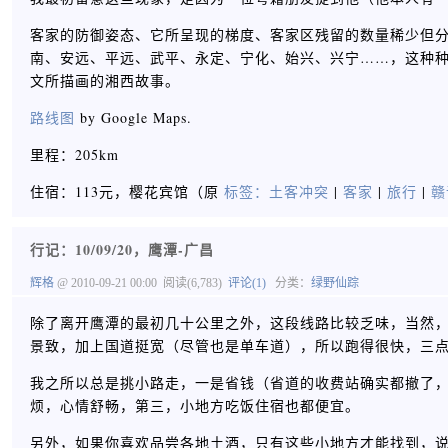
客家的防御姿态、它所呈现的梯度、客家区残留的数量稀少但
南、安远、平远、武平、永定、宁化、始兴、兴宁……，这种
文所描画的湘西故事。
路线图
by Google Maps.
里程：205km
住宿：113元，樱花宾馆（原
标签：
土客冲突
|
客家
|
旅行
|
赣
行记：10/09/20，鹰潭-广昌
辉格
@ 2010-09-21 00:00
阅读(6,783)
评论(1)
分类：
绿野仙踪
除了离开鹰潭的最初几十公里之外，这段线路比较乏味，当然
景致，加上国道挺宽（尽管也是单车道），所以跑得很快，三
我之所以总是挑小路走，一是省钱（省道的收费站确实都撤了
烦，心情舒畅，第三，小地方吃饭住宿也都便宜。
另外，如果你喜欢品尝各地土酒，只有这些小地方才能找到，