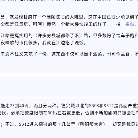
广昌，就发现县府在一个简陋陈旧的大院里，这在中国已很少能见到
乐全都是江景房，呵呵）赫然一个新大楼快竣工的样子，一搜，
果然
沿江路是挺实用的（许多穷县城都修了沿江路，但多数除了给车子跑
宵夜唱歌的市民很多，我就在江边吃了晚饭。
中午忍不住又来吃了一份，这东西不仅可以当下酒菜，也可作主食，
25到40码，而且分两种，德兴城以北的S308和S312是路面严
起伏，必须把速度限制在50码左右或更低，否则不断加剧的共振会把
；不过，S312进入德兴的那十几公里（叫铜都大道），却又是我见