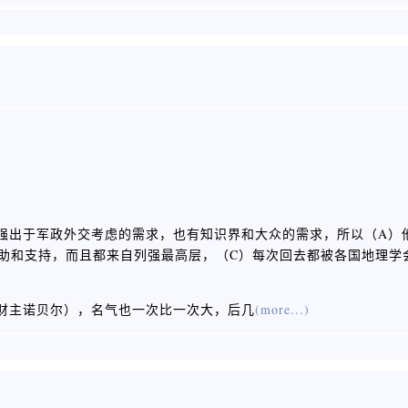
强出于军政外交考虑的需求，也有知识界和大众的需求，所以（A）
助和支持，而且都来自列强最高层，（C）每次回去都被各国地理学
财主诺贝尔），名气也一次比一次大，后几
(more...)