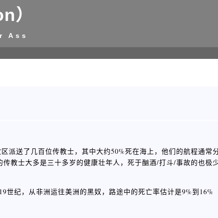
on）
r Ass
本向中国教区派送了几百位传教士，其中大约50%死在海上，他们的航程通
的传教士大多是三十多岁的健康壮年人，死于酗酒/打斗/事故的也极
19世纪，从非洲运往美洲的黑奴，路途中的死亡率估计是9%到16%