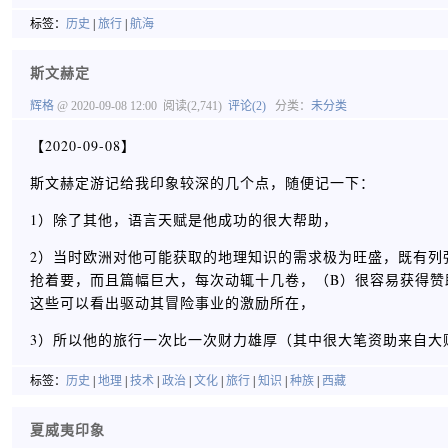
标签：
历史
|
旅行
|
航海
斯文赫定
辉格
@ 2020-09-08 12:00
阅读(2,741)
评论(2)
分类：
未分类
【2020-09-08】
斯文赫定游记给我印象较深的几个点，随便记一下：
1）除了其他，语言天赋是他成功的很大帮助，
2）当时欧洲对他可能获取的地理知识的需求极为旺盛，既有列
抢着要，而且篇幅巨大，每次动辄十几卷，（B）很容易获得赞
这些可以看出驱动其冒险事业的激励所在，
3）所以他的旅行一次比一次财力雄厚（其中很大笔资助来自大
标签：
历史
|
地理
|
技术
|
政治
|
文化
|
旅行
|
知识
|
种族
|
西藏
夏威夷印象