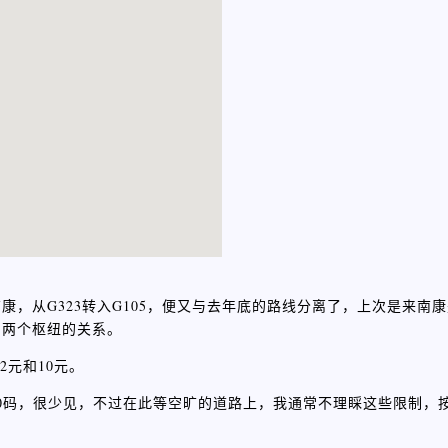
，从G323转入G105，便又与去年底的路线分离了，上次是来南康是
赣州两个枢纽的关系。
2元和10元。
0码，很少见，不过在此等空旷的道路上，我通常不理睬这些限制，