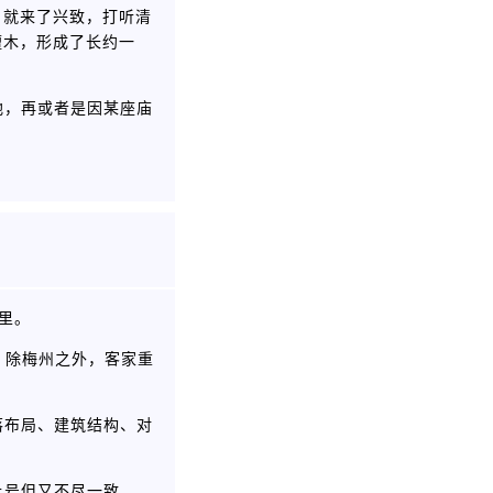
，就来了兴致，打听清
檀木，形成了长约一
地，再或者是因某座庙
里。
，除梅州之外，客家重
落布局、建筑结构、对
上号但又不尽一致。