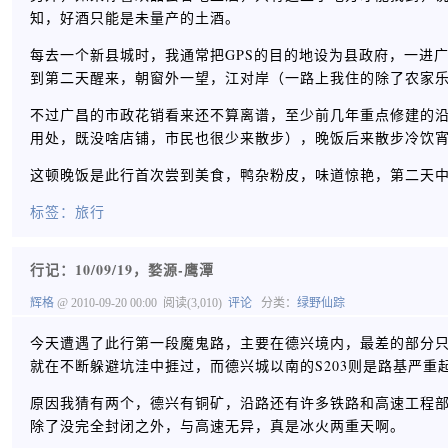
知，好酒只能是未量产的土酒。
每去一个新县城时，我通常把GPS的目的地设为县政府，一进
到第二天醒来，朝窗外一望，江对岸（一路上我住的除了农家
不过广昌的市政花销看来还不算离谱，至少前几年重点修建的
用处，既没啥店铺，市民也很少来散步），晚饭后来散步冷饮
这顿晚饭是此行首次尝到美食，鸭杂粉皮，味道惊艳，第二天
标签：
旅行
行记：10/09/19，婺源-鹰潭
辉格
@ 2010-09-20 00:00
阅读(3,010)
评论
分类：
绿野仙踪
今天遭遇了此行第一段魔鬼路，主要在德兴境内，最差的部分只能走
就在不断躲避坑洼中捱过，而德兴城以南的S203则是路基严重
原因我猜有两个，德兴有铜矿，沿路还有许多铁路和高速工程部
除了没完全封闭之外，与高速无异，真是冰火两重天啊。