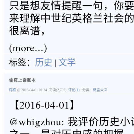
只是想友情提醒一句，你
来理解中世纪英格兰社会
很离谱，
(more...)
标签：
历史
|
文学
偷窥上帝账本
辉格
@ 2016-04-01 01:34
阅读(2,707)
评论(1)
分类：
微言大义
【2016-04-01】
@whigzhou: 我评价历史