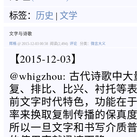
标签：
历史
|
文学
文字与诗歌
辉格
@ 2015-12-03 00:58
阅读(2,494)
评论
分类：
微言大义
【2015-12-03】
@whigzhou: 古代诗歌
复、排比、比兴、衬托等
前文字时代特色，功能在
率来换取复制传播的保真
所以一旦文字和书写介质