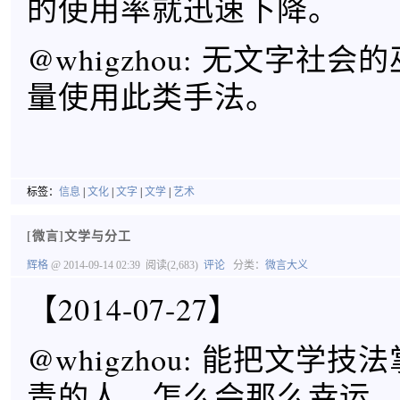
的使用率就迅速下降。
@whigzhou: 无文字社
量使用此类手法。
标签：
信息
|
文化
|
文字
|
文学
|
艺术
[微言]文学与分工
辉格
@ 2014-09-14 02:39
阅读(2,683)
评论
分类：
微言大义
【2014-07-27】
@whigzhou: 能把文学
青的人，怎么会那么幸运