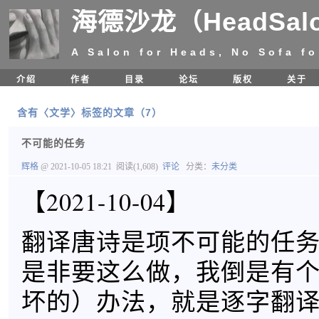
海德沙龙（HeadSal
A Salon for Heads, No Sofa fo
介绍
作者
目录
论坛
版权
关于
含有〈文学〉标签的文章（7）
不可能的任务
辉格
@ 2021-10-05 18:21
阅读(1,608)
评论
分类：
未分类
【2021-10-04】
翻译唐诗是项不可能的任
是非要这么做，我倒是有
坏的）办法，就是逐字翻