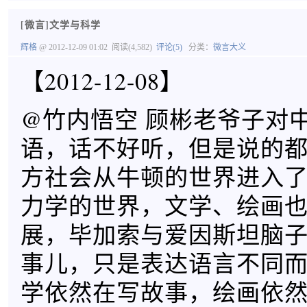
[微言]文学与科学
辉格
@ 2012-12-09 01:02
阅读(4,582)
评论(5)
分类：
微言大义
【2012-12-08】
@竹内悟空 顾彬老爷子对
语，话不好听，但是说的
方社会从牛顿的世界进入
力学的世界，文学、绘画
展，毕加索与爱因斯坦脑
事儿，只是表达语言不同
学依然在写故事，绘画依