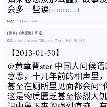
会多一些读
(more...)
标签：
产业
|
分工
|
文学
[微言]《金瓶梅》和吃
辉格
@ 2013-02-01 00:18
阅读(2,758)
评论(1)
分类：
微言大义
【2013-01-30】
@黄章晋ster 中国人问候
意思，十几年前的相声里
甚至在厕所里见面都会问“
这是物质匮乏甚至惨烈大
识中留下来的强烈痕迹。