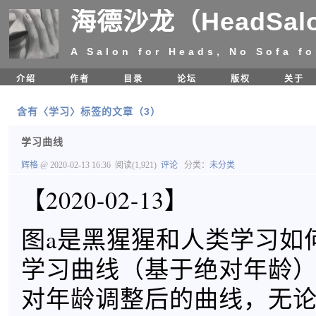
海德沙龙（HeadSal
A Salon for Heads, No Sofa fo
介绍
作者
目录
论坛
版权
关于
含有〈学习〉标签的文章（3）
学习曲线
辉格
@ 2020-02-13 16:36
阅读(1,921)
评论
分类：
未分类
【2020-02-13】
图a是黑猩猩和人类学习如
学习曲线（基于绝对年龄）
对年龄调整后的曲线，无