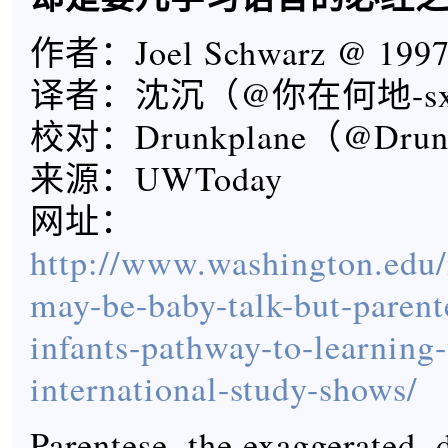
作者：Joel Schwarz @ 1997
译者：沈沉（@你在何地-s
校对：Drunkplane（@Drunk
来源：UWToday
网址：
http://www.washington.edu/
may-be-baby-talk-but-parent
infants-pathway-to-learning
international-study-shows/
Parentese, the exaggerated,