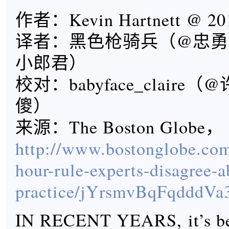
作者：Kevin Hartnett @ 201
译者：黑色枪骑兵（@忠勇
小郎君）
校对：babyface_clair
傻）
来源：The Boston Globe，
http://www.bostonglobe.com
hour-rule-experts-disagree-a
practice/jYrsmvBqFqdddVa
IN RECENT YEARS, it’s be