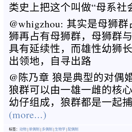
类史上把这个叫做“母系社
@whigzhou: 其实是母
狮再占有母狮群，母狮群
具有延续性，而雄性幼狮
出领地，自寻出路
@陈乃章 狼是典型的对偶
狼群可以由一雄一雌的核
幼仔组成，狼群都是一起
(more...)
标签：
动物
|
单偶制
|
多偶制
|
生物学
|
配偶制