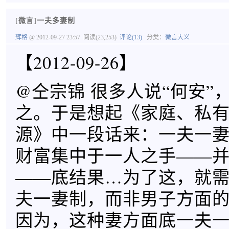
[微言]一夫多妻制
辉格
@ 2012-09-27 23:57
阅读(23,253)
评论(13)
分类：
微言大义
【2012-09-26】
@仝宗锦 很多人说“何安”
之。于是想起《家庭、私
源》中一段话来：一夫一
财富集中于一人之手——
——底结果…为了这，就
夫一妻制，而非男子方面
因为，这种妻方面底一夫