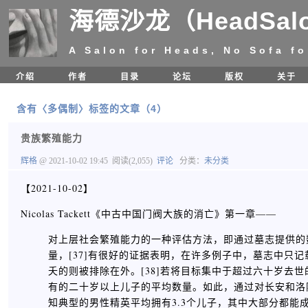
海德沙龙（HeadSal
A Salon for Heads, No Sofa fo
介绍
作者
目录
论坛
版权
关于
含有〈多偶制〉标签的文章（4）
贵族繁殖能力
辉格
@ 2021-10-02 19:45
阅读(2,055)
评论
分类：
未分类
【2021-10-02】
Nicolas Tackett《中古中国门阀大族的消亡》第一章——
对上层社会繁殖能力的一种评估方法，即通过墓志提供的
量，[37]有很好的证据表明，在许多例子中，墓志中只
夭的则被排除在外。[38]若将目标集中于超过六十岁去
有的二十岁以上儿子的平均数量。如此，通过对长安和洛
知典型的男性精英平均拥有3.3个儿子，其中大部分都能成年