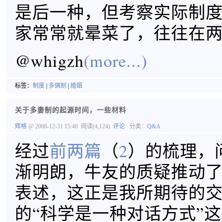
是后一种，但考察实际制
家常常就晕菜了，往往在
@whigzh
(more...)
标签：
制度
|
多偶制
|
婚姻
关于多妻制的起源时间，一些材料
辉格
@ 2008-12-31 15:40
阅读(4,124)
评论
分类：
Q&A
经过
前两篇
（
2
）的梳理，
渐明朗，牛友的质疑推动
表述，这正是我所期待的
的“科学是一种对话方式”