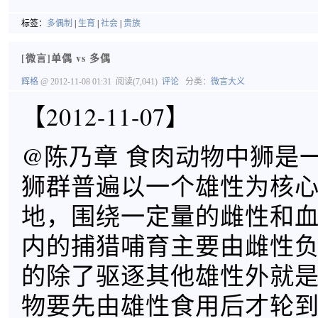
标签：
多偶制
|
生育
|
社会
|
贵族
[微言]单偶 vs 多偶
辉格
@ 2012-11-08 01:31
阅读(7,041)
评论
分类：
微言大义
【2012-11-07】
@陈乃章 食肉动物中狮是
狮群普遍以一个雄性为核
地，围绕一定量的雌性和
内的捕猎哺育主要由雌性
的除了驱逐其他雄性外就
物要先由雄性食用后才轮