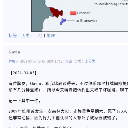
标签：
历史
|
土地
|
地理
Gavin
辉格
@ 2021-03-03 19:15
阅读(1,712)
评论
分类：
未分类
【2021-03-03】
有位牌友，Gavin，和我比较谈得来，不过俱乐部里打牌间
前有几分钟空闲），所以今天特意把他约出来喝了杯咖啡，聊
记一下其中一件，
2009年维州曾发生一次森林大火，史称黑色星期六，死了173
还非常动情，因为好几个他认识的人都死了或家园被毁了，