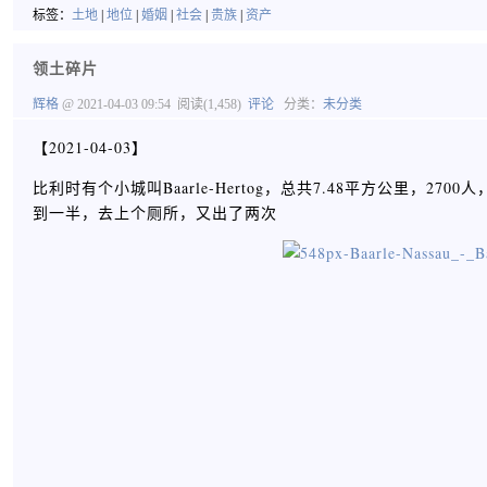
标签：
土地
|
地位
|
婚姻
|
社会
|
贵族
|
资产
领土碎片
辉格
@ 2021-04-03 09:54
阅读(1,458)
评论
分类：
未分类
【2021-04-03】
比利时有个小城叫Baarle-Hertog，总共7.48平方公里
到一半，去上个厕所，又出了两次