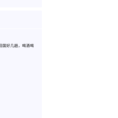
出国回国好几趟，喝酒喝