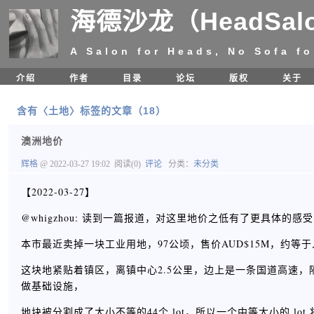
海德沙龙（HeadSal
A Salon for Heads, No Sofa fo
介绍
作者
目录
论坛
版权
关于
含有〈土地〉标签的文章（18）
澳洲地价
辉格
@ 2022-03-27 19:02
阅读(0)
评论
分类：
未分类
【2022-03-27】
@whigzhou: 读到一篇报道，对这里地价之低有了更具体的感
本市最近卖掉一块工业用地，97公顷，售价AUD$15M，约等
这块地紧贴着镇区，离镇中心2.5公里，边上是一条国道高速，
做基础设施，
地块被分割成了大小不等的44个 lot，所以一个中等大小的 lot