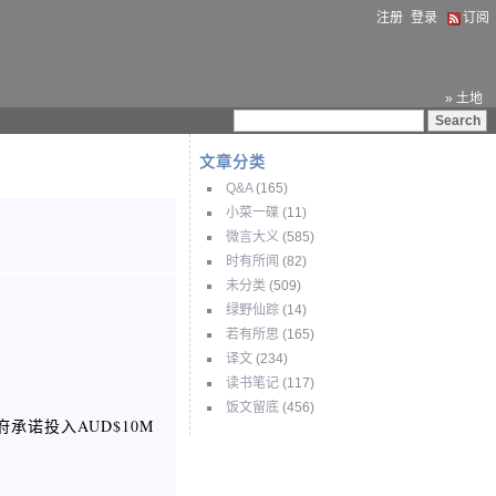
注册
登录
订阅
» 土地
文章分类
Q&A
(165)
小菜一碟
(11)
微言大义
(585)
时有所闻
(82)
未分类
(509)
绿野仙踪
(14)
若有所思
(165)
译文
(234)
读书笔记
(117)
饭文留底
(456)
诺投入AUD$10M