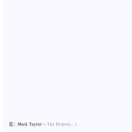
见：Mark Taylor –
The D
(more...)