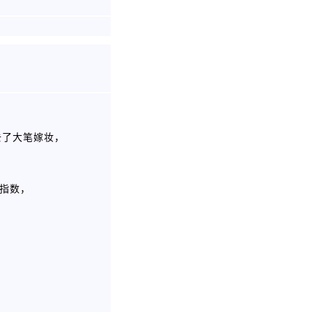
去了大笔嫁妆，
格指数，