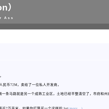
on）
r Ass
受，
于人民币72M，卖给了一位私人开发商，
隔一条马路就是另一个成熟工业区，土地已经平整清空了，市府和州府承
 将近2万平米，如果你打算买一个这样的 lot
(more...)