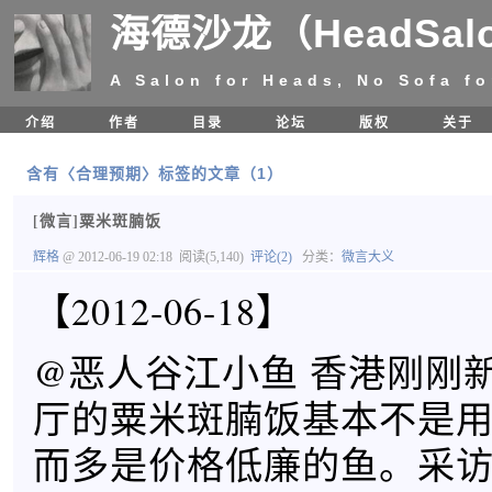
海德沙龙（HeadSal
A Salon for Heads, No Sofa fo
介绍
作者
目录
论坛
版权
关于
含有〈合理预期〉标签的文章（1）
[微言]粟米斑腩饭
辉格
@ 2012-06-19 02:18
阅读(5,140)
评论(2)
分类：
微言大义
【2012-06-18】
@恶人谷江小鱼 香港刚刚
厅的粟米斑腩饭基本不是
而多是价格低廉的鱼。采