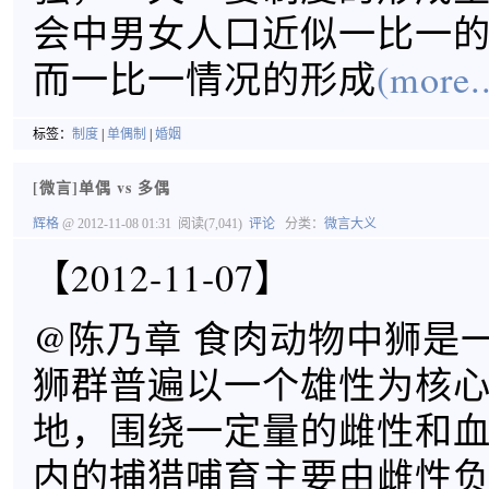
会中男女人口近似一比一
而一比一情况的形成
(more..
标签：
制度
|
单偶制
|
婚姻
[微言]单偶 vs 多偶
辉格
@ 2012-11-08 01:31
阅读(7,041)
评论
分类：
微言大义
【2012-11-07】
@陈乃章 食肉动物中狮是
狮群普遍以一个雄性为核
地，围绕一定量的雌性和
内的捕猎哺育主要由雌性