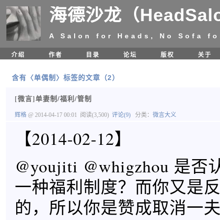
海德沙龙（HeadSal
A Salon for Heads, No Sofa fo
介绍
作者
目录
论坛
版权
关于
含有〈单偶制〉标签的文章（2）
[微言]单妻制/福利/管制
辉格
@ 2014-04-17 00:01
阅读(3,500)
评论(9)
分类：
微言大义
【2014-02-12】
@youjiti @whigzhou
一种福利制度？而你又是
的，所以你是赞成取消一