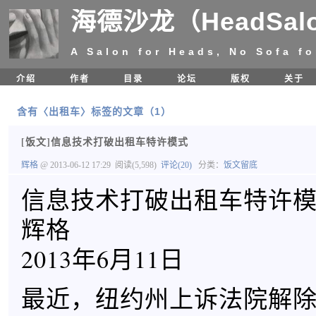
海德沙龙（HeadSal
A Salon for Heads, No Sofa fo
介绍
作者
目录
论坛
版权
关于
含有〈出租车〉标签的文章（1）
[饭文]信息技术打破出租车特许模式
辉格
@ 2013-06-12 17:29
阅读(5,598)
评论(20)
分类：
饭文留底
信息技术打破出租车特许
辉格
2013年6月11日
最近，纽约州上诉法院解