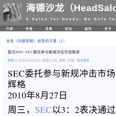
海德沙龙（HeadSal
A Salon for Heads, No Sofa fo
介绍
作者
目录
论坛
版权
关于
含有〈内部控制〉标签的文章（1）
饭文#N9: SEC委托参与新规冲击市场秩序
辉格
@ 2010-09-04 20:01
阅读(3,250)
评论
分类：
饭文留底
SEC委托参与新规冲击市
辉格
2010年8月27日
周三，
SEC
以3：2表决通