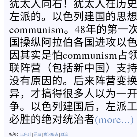
犹太人向右！犹太人在历
左派的。以色列建国的思
communism。48年的第
国操纵阿拉伯各国进攻以
因其实是怕communism
联阵营（包括新中国）支
没有原因的。后来阵营变
异，才搞得很多人以为一
争。以色列建国后，左派
必胜的绝对统治者
(more...)
标签：
以色列
|
党派
|
意识形态
|
政治