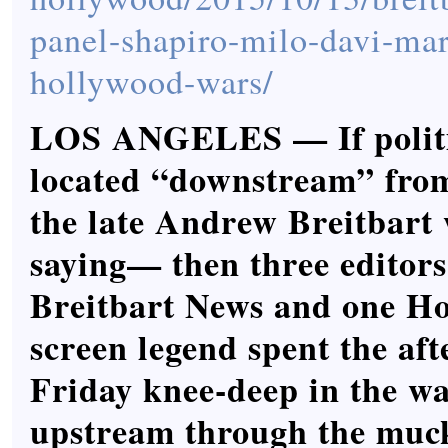
panel-shapiro-milo-davi-ma
hollywood-wars/
LOS ANGELES — If politic
located “downstream” fro
the late Andrew Breitbart 
saying— then three editor
Breitbart News and one H
screen legend spent the af
Friday knee-deep in the w
upstream through the muc