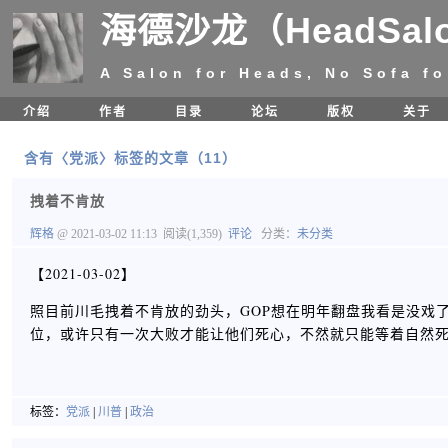
海德沙龙（HeadSal
A Salon for Heads, No Sofa fo
介绍
作者
目录
论坛
版权
关于
含有〈党派〉标签的文章（11）
拽着不肯放
辉格
@ 2021-03-02 11:13
阅读(1,359)
评论
分类：
未分类
【2021-03-02】
照目前川毛拽着不肯放的劲头，GOP想在明年翻盘我看是没戏
位，或许只有一次大败才能让他们死心，不然就只能等着自然死亡，那
标签：
党派
|
川普
|
政治