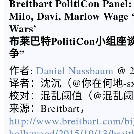
Breitbart PolitiCon Panel:
Milo, Davi, Marlow Wage 
Wars’
布莱巴特PolitiCon小组
争”
作者:
Daniel Nussbaum
@ 2
译者：沈沉（@你在何地-s
校对：混乱阈值（@混乱阈
来源：Breitbart，
http://www.breitbart.com/bi
hollywood/2015/10/13/breitb