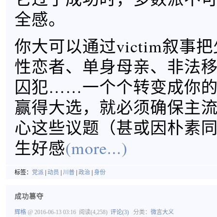
全感。
你大可以通过victim叙事
性恋者、单身母亲、非法
囚犯……一个个转变成你
赢得大选，就必须确保主
心这些议题（甚或因朴素
生好感
(more...)
标签：
党派
|
动员
|
川普
|
政治
|
身份
成功篡夺
辉格
@ 2016-06-13 03:16
阅读(4,258)
评论(3)
分类：
微言大义