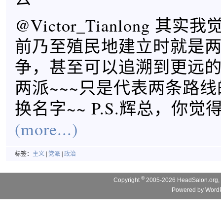
@Victor_Tianlong 
前乃至殖民地建立时就是
争，甚至可以追溯到更远
两派~~~只是代表两条路
换名字~~ P.S.辉总，你
(more...)
标签：
主义
|
党派
|
政治
©
Copyright
2005-2026 HeadSalon.org, 
Powered by
WordP