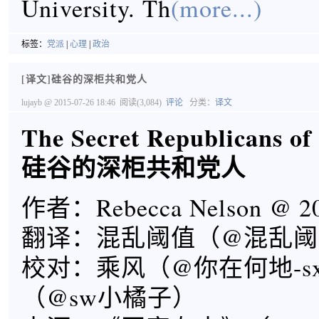
University. Th
(more...)
标签：
党派
|
心理
|
政治
[译文]硅谷的深柜共和党人
lujayb
@ 2015-07-26 18:46
阅读(3,084)
评论
分类：
译文
The Secret Republicans of 
硅谷的深柜共和党人
作者：Rebecca Nelson @ 20
翻译：混乱阈值（@混乱阈
校对：乘风（@你在何地-s
（@sw小橘子）