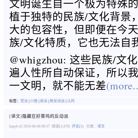
文明诞生自一个极为特殊
植于独特的民族/文化背景
大的包容性，但即便在今
族/文化特质，它也无法自
@whigzhou: 这些民族/
遍人性所自动保证，所以
一文明，就不能无差
(more..
标签：
党派
|
川普
|
政治
|
新反动派
|
认同
[译文]隐藏在好莱坞的反动派
lujayb
@ 2016-06-08 00:37
阅读(3,478)
评论(1)
分类：
译文