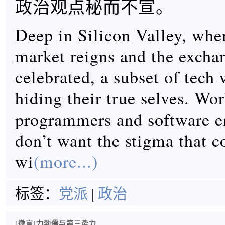
政治观点秘而不宣。
Deep in Silicon Valley, wher
market reigns and the exchan
celebrated, a subset of tech 
hiding their true selves. Wo
programmers and software en
don’t want the stigma that 
wi
(more...)
标签：
党派
|
政治
[微言]力勃儒与第三势力