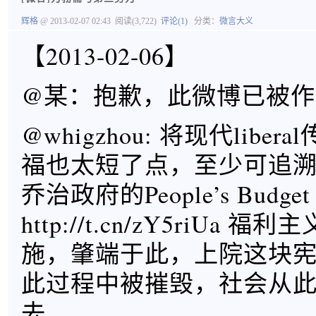
辉格
@ 2013-02-07 02:43
阅读(3,722)
评论(1)
分类：
微言大义
【2013-02-06】
@某：抱歉，此微博已被作
@whigzhou: 将现代libe
福也太短了点，至少可追溯到
乔治政府的People’s Budget
http://t.cn/zY5riUa
施，肇端于此，上院这块
此过程中被摧毁，社会从
去