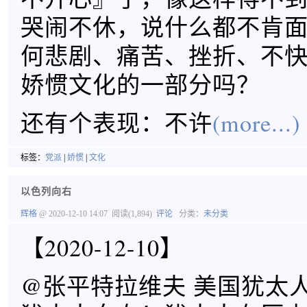
哭闹不休，说什么都不肯
何悲剧、痛苦、挫折、不
娇惯文化的一部分吗？
还有个表现：不许
(more...)
标签：
党派
|
娇惯
|
文化
以色列向右
辉格
@ 2020-12-10 14:07
阅读(1,894)
评论
分类：
未分类
【2020-12-10】
@张平特拉维夫 美国犹太