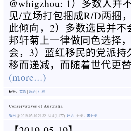
@whigzhou: 1）多数人
见/立场打包捆成R/D两捆
此倾向，2）多数选民并不会
邦轩菊上一律做同色选择
会，3）蓝红移民的党派持
移而递减，而随着世代更
(more...)
标签：
党派
|
政治
|
迁移
Conservatives of Australia
辉格
@ 2019-05-19 21:32
阅读(1,477)
评论
分类：
未分类
【2019-05-19】