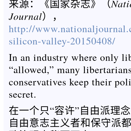
Nati
来源：《国家杂志》（
Journal
），
http://www.nationaljournal.
silicon-valley-20150408/
In an industry where only li
“allowed,” many libertarian
conservatives keep their pol
secret.
在一个只“容许”自由派理
自由意志主义者和保守派