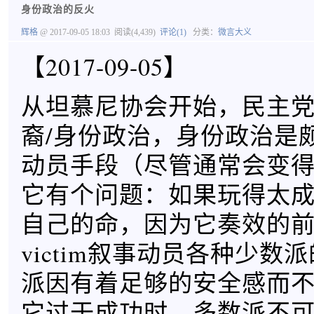
身份政治的反火
辉格
@ 2017-09-05 18:03
阅读(4,439)
评论(1)
分类：
微言大义
【2017-09-05】
从坦慕尼协会开始，民主
裔/身份政治，身份政治是
动员手段（尽管通常会变
它有个问题：如果玩得太
自己的命，因为它奏效的
victim叙事动员各种少数
派因有着足够的安全感而
它过于成功时，多数派不