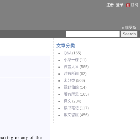
注册
登录
订阅
» 俄罗斯
文章分类
Q&A
(165)
小菜一碟
(11)
微言大义
(585)
时有所闻
(82)
未分类
(509)
绿野仙踪
(14)
若有所思
(165)
译文
(234)
读书笔记
(117)
饭文留底
(456)
making or any of the