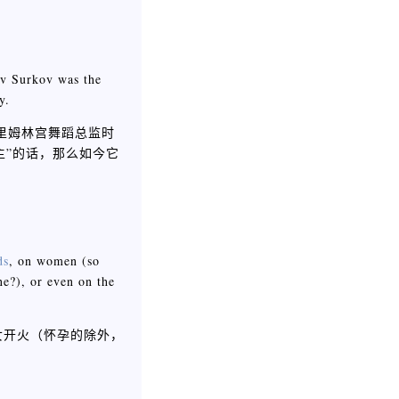
。
lav Surkov was the
y.
里姆林宫舞蹈总监时
伪民主”的话，那么如今它
ds
, on women (so
ne?), or even on the
女开火（怀孕的除外，