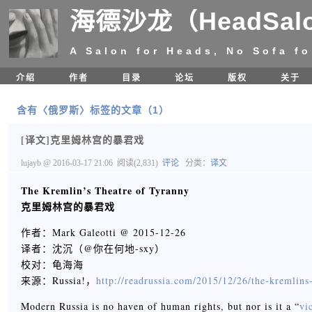
海德沙龙（HeadSal
A Salon for Heads, No Sofa fo
介绍
作者
目录
论坛
版权
关于
含有〈俄罗斯〉标签的文章（1）
[译文]克里姆林宫的暴君戏
lujayb
@ 2016-03-17 21:06
阅读(2,831)
评论
分类：
译文
The Kremlin’s Theatre of Tyranny
克里姆林宫的暴君戏
作者：Mark Galeotti @ 2015-12-26
译者：沈沉（@你在何地-sxy）
校对：龟海海
来源：Russia!，
http://readrussia.com/2015/12/26/the-kremlins-
Modern Russia is no haven of human rights, but nor is it a “
vi