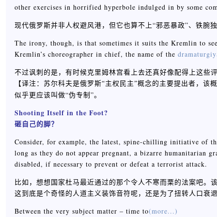
other exercises in horrified hyperbole indulged in by some co
现代俄罗斯并非人权避风港，但它也算不上“邪恶暴政”、铁腕
The irony, though, is that sometimes it suits the Kremlin to se
Kremlin’s choreographer in chief, the name of the
dramaturgiy
不过讽刺的是，有时候克里姆林宫看上去还真好像配得上这些评
【
译注：苏尔科夫是俄罗斯“主权民主”概念的主要提出者，该
似乎更应该叫做“伪专制”。
Shooting Itself in the Foot?
砸自己的脚？
Consider, for example, the latest, spine-chilling initiative of 
long as they do not appear pregnant, a bizarre humanitarian gr
disabled, if necessary to prevent or defeat a terrorist attack.
比如，想想国家杜马最近通过的那个令人不寒而栗的法案吧。
这到底是个奇怪的人道主义装饰音符呢，还是为了扭转人口衰
Between the very subject matter – time to
(more...)