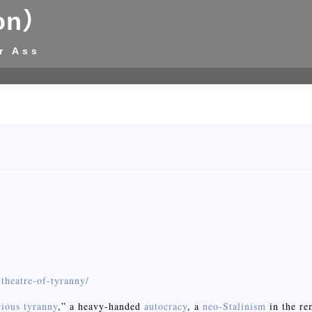
on）
r Ass
theatre-of-tyranny/
cious tyranny
,” a heavy-handed
autocracy
, a
neo-Stalinism
in the re