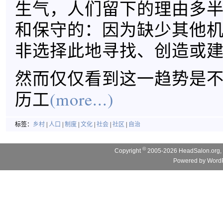
生气，人们留下的理由多
和保守的：因为缺少其他
非选择此地寻找、创造或
然而仅仅看到这一趋势是
历工
(more...)
标签：
乡村
|
人口
|
制度
|
文化
|
社会
|
社区
|
自治
©
Copyright
2005-2026 HeadSalon.org, 
Powered by
WordP