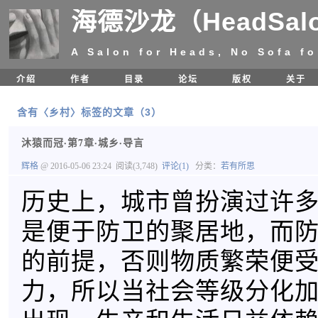
海德沙龙（HeadSal
A Salon for Heads, No Sofa fo
介绍
作者
目录
论坛
版权
关于
含有〈乡村〉标签的文章（3）
沐猿而冠·第7章·城乡·导言
辉格
@ 2016-05-06 23:24
阅读(3,748)
评论(1)
分类：
若有所思
历史上，城市曾扮演过许
是便于防卫的聚居地，而
的前提，否则物质繁荣便
力，所以当社会等级分化