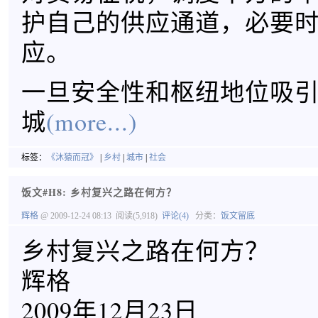
护自己的供应通道，必要
应。
一旦安全性和枢纽地位吸
城
(more...)
标签：
《沐猿而冠》
|
乡村
|
城市
|
社会
饭文#H8: 乡村复兴之路在何方？
辉格
@ 2009-12-24 08:13
阅读(5,918)
评论(4)
分类：
饭文留底
乡村复兴之路在何方？
辉格
2009年12月23日