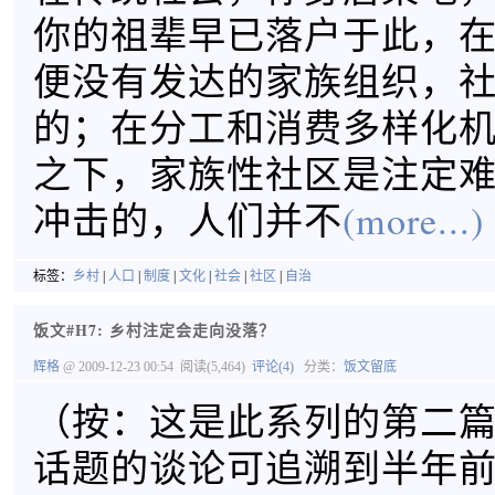
你的祖辈早已落户于此，
便没有发达的家族组织，
的；在分工和消费多样化
之下，家族性社区是注定
冲击的，人们并不
(more...)
标签：
乡村
|
人口
|
制度
|
文化
|
社会
|
社区
|
自治
饭文#H7: 乡村注定会走向没落？
辉格
@ 2009-12-23 00:54
阅读(5,464)
评论(4)
分类：
饭文留底
（按：这是此系列的第二
话题的谈论可追溯到半年