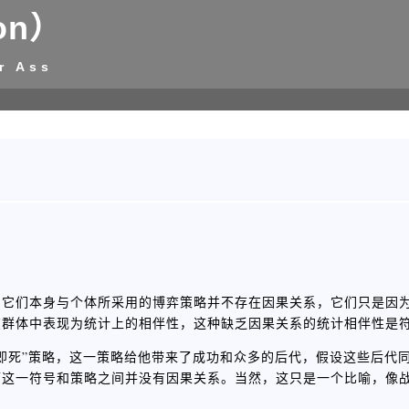
on）
r Ass
，它们本身与个体所采用的博弈策略并不存在因果关系，它们只是因
在群体中表现为统计上的相伴性，这种缺乏因果关系的统计相伴性是
即死”策略，这一策略给他带来了成功和众多的后代，假设这些后代
而这一符号和策略之间并没有因果关系。当然，这只是一个比喻，像