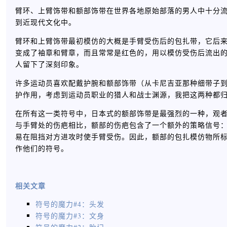
臂环、上臂饰带和额部饰带在世界各地原始部落的男人中十分
到近现代文化中。
臂环和上臂饰带最初模仿的大概是手臂受伤后的包扎带，它后
变成了袖章和臂章，而且常常是红色的，用以模仿受伤后流出
人留下了深刻印象。
许多运动员喜欢配戴护腕和额部饰带（从卡尼吉亚那种细带子
护作用，考虑到运动员职业的猎人和战士渊源，我把这两种都
在所有这一类符号中，日本式的额部饰带是最强烈的一种，观
与手臂处的伤疤相比，额部的伤疤包含了一个额外的策略信号
易在阻挡对方进攻时使手臂受伤。因此，额部的包扎模仿物所标
作他们的符号。
相关文章
符号的魔力#4：头发
符号的魔力#3：文身