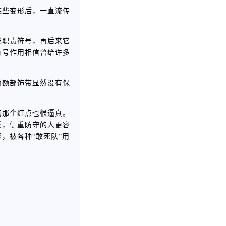
某些变形后，一直流传
或职责符号，再后来它
符号作用相信曾给许多
而额部饰带显然没有保
的那个红点也很逼真。
反，侧重防守的人更容
，被各种“敢死队”用