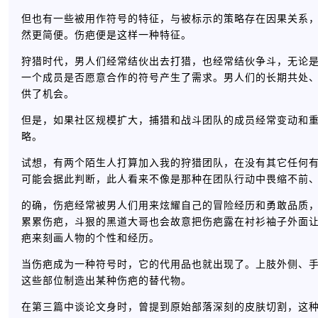
但也有一些被用作符号的特征，与被标示的策略存在因果关系
然更简便。伤疤便是这样一种特征。
狩猎时代，男人们经常结伙出去打猎，也经常结伙争斗，无论
一个成员是否愿意合作的符号产生了需求。男人们的长期共处
供了机会。
但是，如果社区规模扩大，捕猎和战斗团队的成员经常变动和
略。
试想，有两个陌生人打算加入我的狩猎团队，在没有其它任何
可能会据此判断，此人看来不像是那种在团队行动中畏缩不前
的确，伤疤经常被男人们用来炫耀自己的冒险经历和勇敢品质
累累伤疤，斗狠的黑道大哥也会故意把伤疤露在衬衫袖子外面让
疤来刻画人物的个性和经历。
当伤疤成为一种符号时，它的代用品也就出现了。上肢外侧、
这些部位制造出某种伤疤的替代物。
在第三篇中谈论文身时，曾提到原始部落深刻的皮肤切割，这