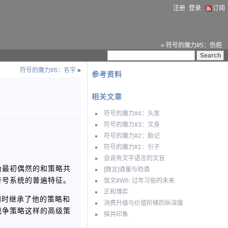
注册
登录
订阅
» 符号的魔力#5：伤疤
符号的魔力#6：名字
»
参考资料
相关文章
符号的魔力#4：头发
符号的魔力#3：文身
符号的魔力#2：胎记
符号的魔力#1：引子
会说有文字语言的文盲
为最初偶然的和策略共
[微言]酒量与劝酒
符号系统的普遍特征。
饭文#W6: 过年习俗的未来
正和博弈
同时继承了他的策略和
消费升级与价值阶梯的纵深度
战争策略这样的高级策
探井印象