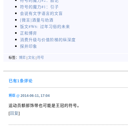
符号的魔力#2：胎记
符号的魔力#1：引子
会说有文字语言的文盲
[微言]酒量与劝酒
饭文#W6: 过年习俗的未来
正和博弈
消费升级与价值阶梯的纵深度
探井印象
标签：
博弈
|
文化
|
符号
已有1条评论
将臣
@
2014-06-11, 17:04
运动员额部饰带也可能是王冠的符号。
[
回复
]