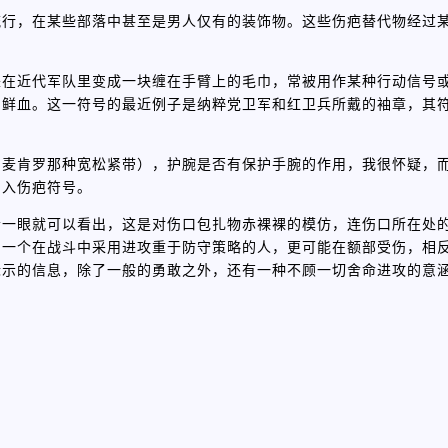
流行，在某些部落中甚至是男人仅有的装饰物。这些伤疤替代物经过
来在近代军队里变成一块缠在手臂上的毛巾，常被用作某种行动信号
的鲜血。这一符号的最近例子是纳粹党卫军和红卫兵所戴的袖章，其
到麦肯罗那种宽松紧带），护腕是否有保护手腕的作用，我很怀疑，
归入伤疤符号。
者一眼就可以看出，这是对伤口包扎物赤裸裸的模仿，连伤口所在处
：一个在战斗中采用进攻重于防守策略的人，更可能在额部受伤，相
示的信息，除了一般的勇敢之外，还有一种不顾一切舍命进攻的意涵