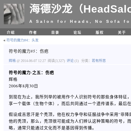
海德沙龙（HeadSal
A Salon for Heads, No Sofa fo
介绍
作者
目录
论坛
版权
关于
«
符号的魔力#4：头发
符号的魔力#5：伤疤
辉格
@ 2014-06-07 12:27
阅读(3,327)
评论
(1)
分类：
若有所思
符号的魔力·之五：伤疤
辉格
2006年8月30日
到现在为止，我所列举的被用作个人识别符号的那些身体特征
享一个载体（生物个体），而后共同通过一个遗传谱系，最后
假设成吉思汗是个秃顶，他在权力争夺和征服战争中采用“非降
他的秃顶，那么，秃顶很可能成为人们辨认这种策略的符号，
略，通常只能通过文化而不是基因得到传播。