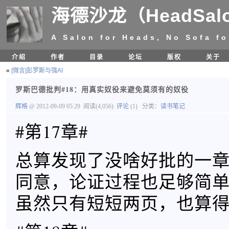
海德沙龙（HeadSal
A Salon for Heads, No Sofa fo
介绍
作者
目录
论坛
版权
关于
«
[微言]彭罗斯与强AI
罗斯巴德批判#18：用真实奴役来避免莫须有的奴役
辉格
@ 2012-09-09 05:29
阅读(4,056)
评论
(1)
分类：
读书笔记
#第17章#
总算发现了没啥好批的一
同意，论证过程也足够简
虽然只有短短两页，也算