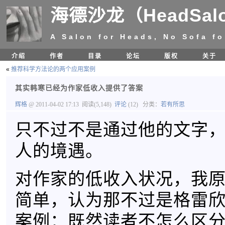
海德沙龙（HeadSal
A Salon for Heads, No Sofa fo
介绍
作者
目录
论坛
版权
关于
«
推荐科学方法论的两个应用案例
其实韩寒已经为作家低收入提供了答案
辉格
@ 2011-04-02 17:13
阅读(5,148)
评论
(12)
分类：
若有所思
只不过不是通过他的文字
人的境遇。
对作家的低收入状况，我
简单，认为那不过是格雷
案例：既然读者不怎么区